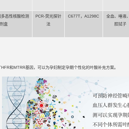
因多态性核酸检测
PCR-荧光探针
C677T，A1298C
全血、唾液
剂盒
法
腔拭子
THFR和MTRR基因，可以为孕妇制定孕期个性化的叶酸补充方案。