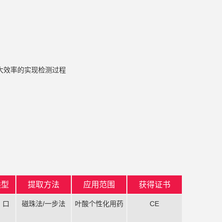
大效率的实现检测过程
类型
提取方法
应用范围
获得证书
、口
磁珠法/一步法
叶酸个性化用药
CE