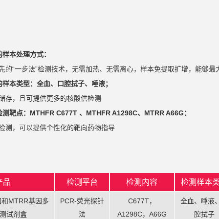
的样本处理方式：
先的“一步法”检测技术，无需加热、无需离心，样本免提取扩增，能够最
的样本类型：全血、口腔拭子、唾液；
储存，且可提供更多的核酸供检测
靶点：MTHFR C677T 、MTHFR A1298C、MTRR A66G：
检测，可以提供个性化的靶向药物指导
产品
检测平台
检测内容
检测样本
因和MTRR基因多
PCR-荧光探针
C677T，
全血、唾液
测试剂盒
法
A1298C，A66G
腔拭子