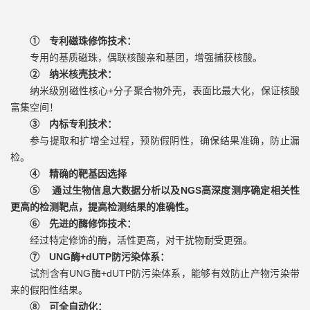
① 专利磁珠修饰技术：
专用的基质磁珠，偶联核酸亲和基团，增强捕获核酸。
② 纳米核壳技术：
纳米级别磁性核心+分子聚合物外壳，表面比最大化，保证核酸
富集空间！
③ 内标专利技术：
参与提取和扩增全过程，预防假阴性，确保结果准确，防止漏
检。
④ 精确的靶基因选择
⑤ 通过生物信息大数据分析以及NGS高深度测序确定相关性
更高的检测靶点，提高检测结果的准确性。
⑥ 先进的酶修饰技术：
经过特定修饰的酶，活性更高，对干扰物耐受更强。
⑦ UNG酶+dUTP防污染体系：
试剂含有UNG酶+dUTP防污染体系，能够有效防止产物污染带
来的假阳性结果。
⑧ 可全自动化：