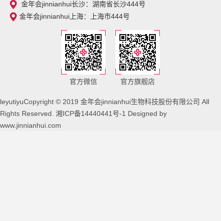
金年会jinnianhui长沙：湖南省长沙444号
金年会jinnianhui上海：上海市444号
官方微信
官方旗舰店
leyutiyuCopyright © 2019 金年会jinnianhui生物科技股份有限公司 All
Rights Reserved.
湘ICP备14440441号-1
Designed by
www.jinnianhui.com