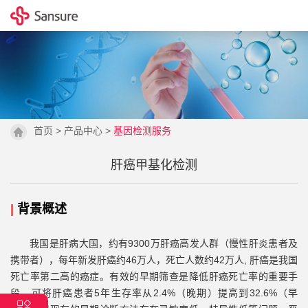
首页
>
产品中心
>
基因检测服务
肝癌甲基化检测
|
背景概述
我国是肝病大国，约有9300万肝癌高发人群（慢性肝炎患者及
携带者），每年新发肝癌约46万人，死亡人数约42万人, 肝癌是我国
死亡率第二高的癌症。有效的早期筛查是降低肝癌死亡率的重要手
段，可将肝癌患者5年生存率从2.4%（晚期）提高到32.6%（早