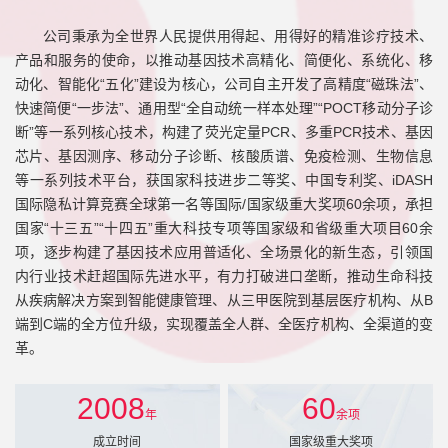
公司秉承为全世界人民提供用得起、用得好的精准诊疗技术、
产品和服务的使命，以推动基因技术高精化、简便化、系统化、移
动化、智能化“五化”建设为核心，公司自主开发了高精度“磁珠法”、
快速简便“一步法”、通用型“全自动统一样本处理”“POCT移动分子诊
断”等一系列核心技术，构建了荧光定量PCR、多重PCR技术、基因
芯片、基因测序、移动分子诊断、核酸质谱、免疫检测、生物信息
等一系列技术平台，获国家科技进步二等奖、中国专利奖、iDASH
国际隐私计算竞赛全球第一名等国际/国家级重大奖项60余项，承担
国家“十三五”“十四五”重大科技专项等国家级和省级重大项目60余
项，逐步构建了基因技术应用普适化、全场景化的新生态，引领国
内行业技术赶超国际先进水平，有力打破进口垄断，推动生命科技
从疾病解决方案到智能健康管理、从三甲医院到基层医疗机构、从B
端到C端的全方位升级，实现覆盖全人群、全医疗机构、全渠道的变
革。
2008
60
年
余项
成立时间
国家级重大奖项