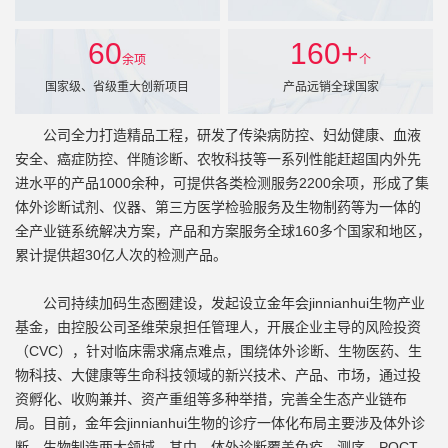
60
160
+
余项
个
国家级、省级重大创新项目
产品远销全球国家
公司全力打造精品工程，研发了传染病防控、妇幼健康、血液
安全、癌症防控、伴随诊断、农牧科技等一系列性能赶超国内外先
进水平的产品1000余种，可提供各类检测服务2200余项，形成了集
体外诊断试剂、仪器、第三方医学检验服务及生物制药等为一体的
全产业链系统解决方案，产品和方案服务全球160多个国家和地区，
累计提供超30亿人次的检测产品。
公司持续加码生态圈建设，发起设立金年会jinnianhui生物产业
基金，由控股公司圣维荣泉担任管理人，开展企业主导的风险投资
（CVC），针对临床需求痛点难点，围绕体外诊断、生物医药、生
物科技、大健康等生命科技领域的新兴技术、产品、市场，通过投
资孵化、收购兼并、资产重组等多种举措，完善全生态产业链布
局。目前，金年会jinnianhui生物的诊疗一体化布局主要涉及体外诊
断、生物制造两大领域。其中，体外诊断覆盖免疫、测序、POCT、